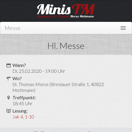
Messe
Home
Hl. Messe
Über uns
Wer sind wir?
Wann?
Di, 25.02.2020 - 19:00 Uhr
Mitmachen
Wo?
St. Thomas Morus (Breslauer Straße 1, 40822
News
Mettmann)
Treffpunkt:
Links
18:45 Uhr
Kontakt
Lesung:
Jak 4, 1-10
Miniplan