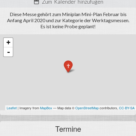
Termine
Zum Kalender hinzufügen
Fotos
Diese Messe gehört zum Miniplan Mini-Plan Februar bis
Anfang April 2020 und zur Kategorie der Werktagsmessen.
Miniarea
Es ist keine Probe geplant!
Anmelden
+
-
Leaflet
| Imagery from
MapBox
— Map data ©
OpenStreetMap
contributors,
CC-BY-SA
Termine