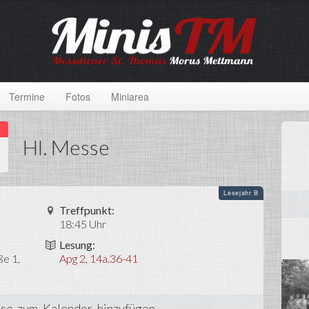
Termine
Fotos
Miniarea
Hl. Messe
Lesejahr B
Treffpunkt:
18:45 Uhr
Lesung:
ße 1,
Apg 2, 14a.36-41
se zum Kalender hinzufügen