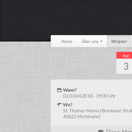
Home
Über uns
Miniplan
Apr
3
Wann?
Di, 03.04.2018 - 19:00 Uhr
Wo?
St. Thomas Morus (Breslauer Stra
40822 Mettmann)
Diese Mes