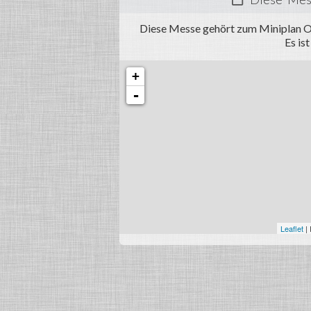
Diese Messe gehört zum Miniplan O
Es is
+
-
Leaflet
|