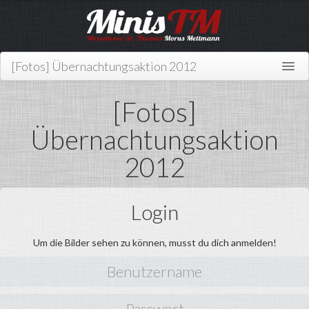
[Fotos] Übernachtungsaktion 2012
Home
[Fotos]
Über uns
Übernachtungsaktion
Wer sind wir?
2012
Mitmachen
News
Login
Links
Um die Bilder sehen zu können, musst du dich anmelden!
Kontakt
Miniplan