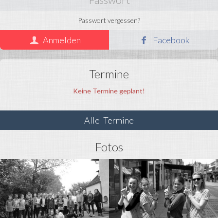
Termine
Passwort vergessen?
Fotos
Anmelden
Facebook
Miniarea
Anmelden
Termine
Keine Termine geplant!
Alle Termine
Fotos