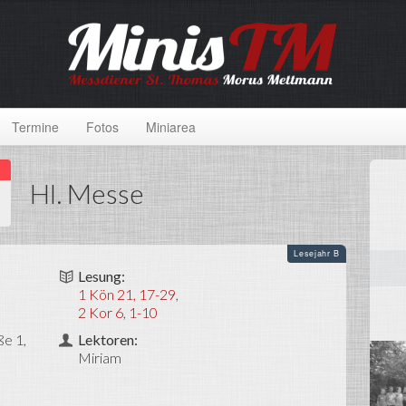
Termine
Fotos
Miniarea
Hl. Messe
Lesejahr B
Lesung:
1 Kön 21, 17-29
,
2 Kor 6, 1-10
ße 1,
Lektoren:
Miriam