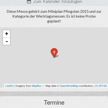
Termine
Zum Kalender hinzufügen
Fotos
Diese Messe gehört zum Miniplan Pfingsten 2015 und zur
Kategorie der Werktagsmessen. Es ist keine Probe
Miniarea
geplant!
Anmelden
+
-
Leaflet
| Imagery from
MapBox
— Map data ©
OpenStreetMap
contributors,
CC-BY-SA
Termine