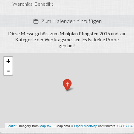
Termine
Weronika
Benedikt
Fotos
Zum Kalender hinzufügen
Miniarea
Diese Messe gehört zum Miniplan Pfingsten 2015 und zur
Kategorie der Werktagsmessen. Es ist keine Probe
Anmelden
geplant!
+
-
Leaflet
| Imagery from
MapBox
— Map data ©
OpenStreetMap
contributors,
CC-BY-SA