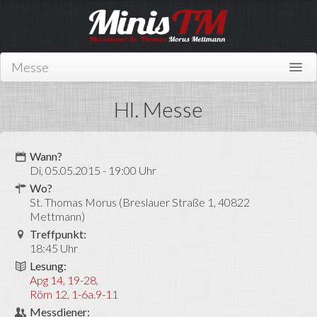
Messe
Home
Hl. Messe
Über uns
Wer sind wir?
Wann?
Di, 05.05.2015 - 19:00 Uhr
Mitmachen
Wo?
St. Thomas Morus (Breslauer Straße 1, 40822
News
Mettmann)
Treffpunkt:
Links
18:45 Uhr
Kontakt
Lesung:
Apg 14, 19-28
,
Miniplan
Röm 12, 1-6a.9-11
Messdiener: