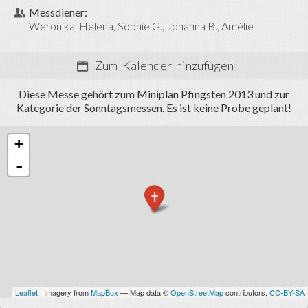
Termine
Messdiener:
Weronika
Helena
Sophie G.
Johanna B.
Amélie
Fotos
Miniarea
Zum Kalender hinzufügen
Anmelden
Diese Messe gehört zum Miniplan Pfingsten 2013 und zur
Kategorie der Sonntagsmessen. Es ist keine Probe geplant!
+
-
Leaflet
| Imagery from
MapBox
— Map data ©
OpenStreetMap
contributors,
CC-BY-SA