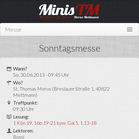
Messe
Home
Sonntagsmesse
Über uns
Wer sind wir?
Wann?
So, 30.06.2013 - 09:45 Uhr
Mitmachen
Wo?
St. Thomas Morus (Breslauer Straße 1, 40822
News
Mettmann)
Treffpunkt:
Links
09:30 Uhr
Kontakt
Lesung:
1 Kön 19, 16b.19-21 bzw. Gal 5, 1.13-18
Miniplan
Lektoren:
Bussi