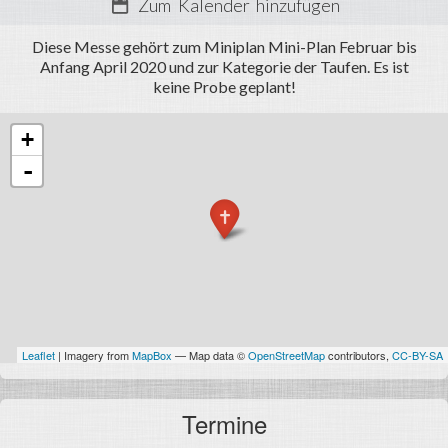
Termine
Zum Kalender hinzufügen
Fotos
Diese Messe gehört zum Miniplan Mini-Plan Februar bis
Anfang April 2020 und zur Kategorie der Taufen. Es ist
Miniarea
keine Probe geplant!
Anmelden
+
-
Leaflet
| Imagery from
MapBox
— Map data ©
OpenStreetMap
contributors,
CC-BY-SA
Termine