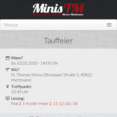
Messe
Home
Tauffeier
Über uns
Wer sind wir?
Wann?
So, 02.02.2020 - 14:00 Uhr
Mitmachen
Wo?
St. Thomas Morus (Breslauer Straße 1, 40822
News
Mettmann)
Treffpunkt:
Links
13:45 Uhr
Kontakt
Lesung:
Mal 3, 1-4 oder Hebr 2, 11-12.13c-18
Miniplan