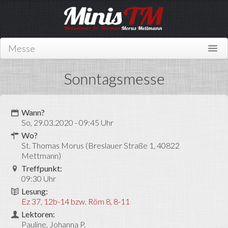
Messe
Home
Sonntagsmesse
Über uns
Wer sind wir?
Wann?
So, 29.03.2020 - 09:45 Uhr
Mitmachen
Wo?
St. Thomas Morus (Breslauer Straße 1, 40822
News
Mettmann)
Treffpunkt:
Links
09:30 Uhr
Kontakt
Lesung:
Ez 37, 12b-14 bzw. Röm 8, 8-11
Miniplan
Lektoren:
Pauline
Johanna P.