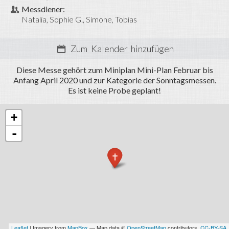
Termine
Messdiener:
Natalia
Sophie G.
Simone
Tobias
Fotos
Miniarea
Zum Kalender hinzufügen
Anmelden
Diese Messe gehört zum Miniplan Mini-Plan Februar bis
Anfang April 2020 und zur Kategorie der Sonntagsmessen.
Es ist keine Probe geplant!
+
-
Leaflet
| Imagery from
MapBox
— Map data ©
OpenStreetMap
contributors,
CC-BY-SA