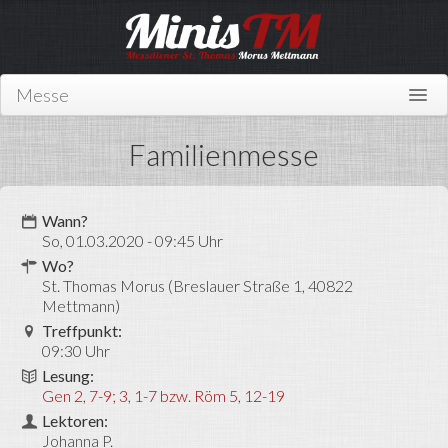
Messe
Home
Familienmesse
Über uns
Wer sind wir?
Wann?
So, 01.03.2020 - 09:45 Uhr
Mitmachen
Wo?
St. Thomas Morus (Breslauer Straße 1, 40822
News
Mettmann)
Treffpunkt:
Links
09:30 Uhr
Kontakt
Lesung:
Gen 2, 7-9; 3, 1-7 bzw. Röm 5, 12-19
Miniplan
Lektoren:
Johanna P.