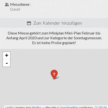
Termine
Messdiener:
David
Fotos
Miniarea
Zum Kalender hinzufügen
Anmelden
Diese Messe gehört zum Miniplan Mini-Plan Februar bis
Anfang April 2020 und zur Kategorie der Sonntagsmessen.
Es ist keine Probe geplant!
+
-
Leaflet
| Imagery from
MapBox
— Map data ©
OpenStreetMap
contributors,
CC-BY-SA